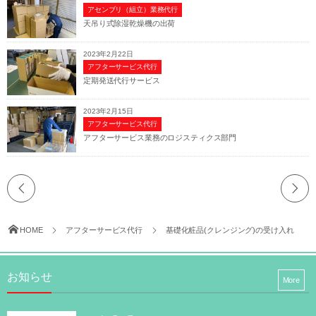
アセンブリ（組立）業務代行
天吊り式除湿乾燥機の出荷
2023年2月22日
アフターサービス代行
定期発送代行サービス
2023年2月15日
アフターサービス代行
アフターサービス業務のロジスティクス部門
HOME
アフターサービス代行
基礎化粧品(クレンジング)の受け入れ
お知らせ
More