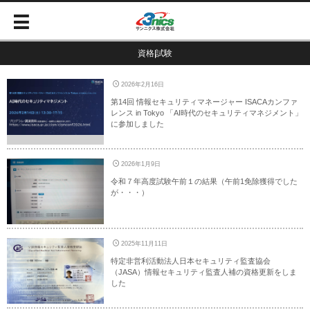
資格|試験
2026年2月16日
第14回 情報セキュリティマネージャー ISACAカンファ
レンス in Tokyo 「AI時代のセキュリティマネジメント」
に参加しました
2026年1月9日
令和７年高度試験午前１の結果（午前1免除獲得でした
が・・・）
2025年11月11日
特定非営利活動法人日本セキュリティ監査協会
（JASA）情報セキュリティ監査人補の資格更新をしま
した