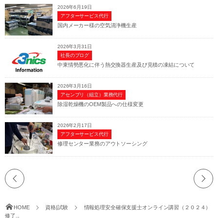
2026年6月19日
アフターサービス代行
国内メーカー様の空気清浄機生産
2026年3月31日
社長のブログ
中東情勢悪化に伴う熱交換器生産及び見積の凍結について
2026年3月16日
アセンブリ（組立）業務代行
除湿乾燥機のOEM製品への仕様変更
2026年2月17日
アフターサービス代行
修理センター業務のアウトソーシング
HOME
資格|試験
情報処理安全確保支援士オンライン講習（２０２４）
修了...