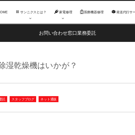
HOME
サンニクスとは？
家電修理
医療機器修理
発送代行サ
お問い合わせ窓口業務委託
除湿乾燥機はいかが？
委託
スタッフブログ
ネット通販