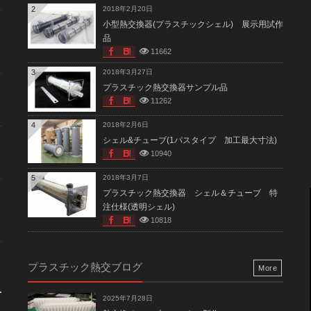
2
2018年2月20日
小型熱交換器(プラスチックシェル) 展示用試作
品
11662
3
2018年3月27日
プラスチック熱交換器サンプル品
11262
4
2018年2月6日
シェル&チューブ(1パスタイプ 加工最大寸法)
10940
5
2018年3月7日
プラスチック熱交換器 シェル＆チューブ 特
注仕様(透明シェル)
10818
プラスチック熱交ブログ
More
2025年7月28日