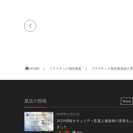
HOME
プラスチック熱交換器
プラスチック熱交換器納入
最近の投稿
More
2025年11月11日
JASA情報セキュリティ監査人補資格の更新をし
ました
465