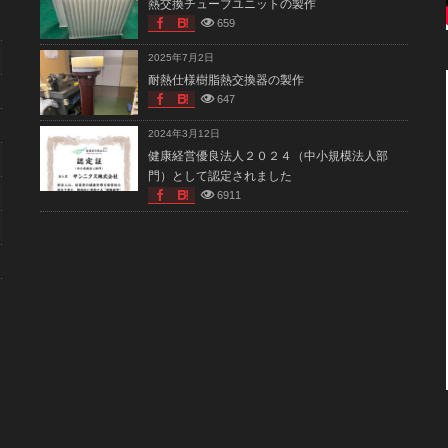
熱交換チューブユニットの製作
659
2025年7月2日
耐熱仕様樹脂熱交換器の製作
647
2024年3月12日
健康経営優良法人２０２４（中小規模法人部
門）として認定されました
6911