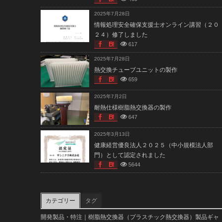
2025年7月28日
情報処理安全確保支援士オンライン講習（２０
２４）修了しました
617
2025年7月28日
熱交換チューブユニットの製作
659
2025年7月2日
耐熱仕様樹脂熱交換器の製作
647
2025年3月13日
健康経営優良法人２０２５（中小規模法人部
門）として認定されました
5644
カテゴリー
タグ
開発製品・特注｜樹脂熱交換器（プラスチック熱交換器）製品ギャ