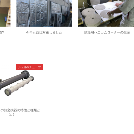
製作
今年も西日対策しました
除湿用ハニカムローターの生産
シェル&チューブ
スの熱交換器の特徴と種類と
は？