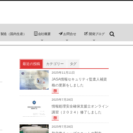
ド製造（国内生産）
会社概要
お問合せ
開発ブログ
最近の投稿
カテゴリー
タグ
2025年11月11日
JASA情報セキュリティ監査人補資
格の更新をしました
2025年7月28日
情報処理安全確保支援士オンライン
講習（２０２４）修了しました
2025年7月28日