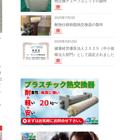
熱交換チューブユニットの製作
2025年7月2日
耐熱仕様樹脂熱交換器の製作
イ
2025年3月13日
健康経営優良法人２０２５（中小規
模法人部門）として認定されました
ー
発
社
て
シ
ー
ら
）