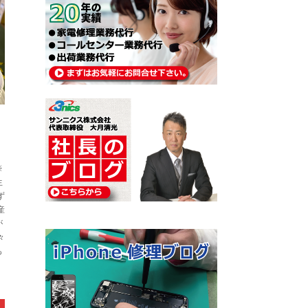
※
生
ず
産
が
々
も
）