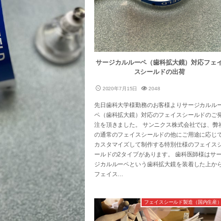
サージカルルーペ（歯科拡大鏡）対応フェ
スシールドの出荷
2020年7月15日
2048
先日歯科大学様勤務のお客様よりサージカルル
ペ（歯科拡大鏡）対応のフェイスシールドのご
注を頂きました。 サンニクス株式会社では、弊
の通常のフェイスシールドの他にご用途に応じ
カスタマイズして制作する特別仕様のフェイス
ールドの2タイプがあります。 歯科医師様はサ
ジカルルーペという歯科拡大鏡を装着した上か
フェイス…
フェイスシールド製造（国内生産