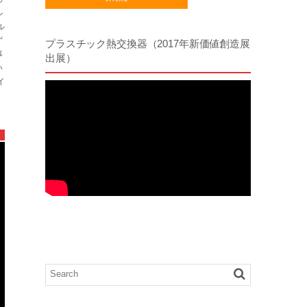
ル
ル
ず
プラスチック熱交換器（2017年新価値創造展
事
出展）
い
イ
）