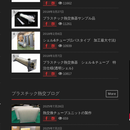
11662
3
2018年3月27日
プラスチック熱交換器サンプル品
11261
4
2018年2月6日
シェル&チューブ(1パスタイプ 加工最大寸法)
10939
5
2018年3月7日
プラスチック熱交換器 シェル＆チューブ 特
注仕様(透明シェル)
10817
プラスチック熱交ブログ
More
2025年7月28日
熱交換チューブユニットの製作
659
2025年7月2日