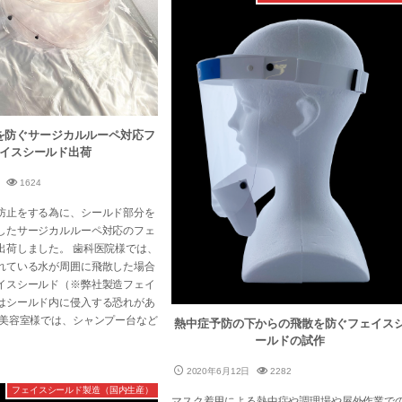
を防ぐサージカルルーペ対応フ
イスシールド出荷
1624
防止をする為に、シールド部分を
したサージカルルーペ対応のフェ
出荷しました。 歯科医院様では、
れている水が周囲に飛散した場合
イスシールド（※弊社製造フェイ
はシールド内に侵入する恐れがあ
理美容室様では、シャンプー台など
熱中症予防の下からの飛散を防ぐフェイス
ールドの試作
2020年6月12日
2282
フェイスシールド製造（国内生産）
マスク着用による熱中症や調理場や屋外作業で