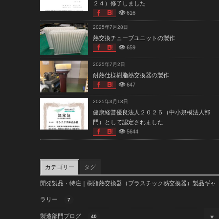
２４）修了しました
616
2025年7月28日
熱交換チューブユニットの製作
659
2025年7月2日
耐熱仕様樹脂熱交換器の製作
647
2025年3月13日
健康経営優良法人２０２５（中小規模法人部
門）として認定されました
5644
カテゴリー
タグ
開発製品・特注｜樹脂熱交換器（プラスチック熱交換器）製品ギャ
ラリー
7
製造部門ブログ
40