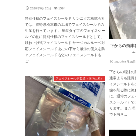
2020年6月26日
1594
特別仕様のフェイスシールド サンニクス株式会社
では、長野県松本市の工場でフェイスシールドの
生産を行っています。 量産タイプのフェイスシー
ルドの他に特別仕様のフェイスシールドとして、
跳ね上げ式フェイスシールド サージカルルーペ対
下からの飛沫
応フェイスシールド あごの下から飛沫の侵入を防
ェ
ぐフェイスシールド などのフェイスシールドも
ご…
2020年6月16日
下からの飛沫の
通常よりも延長
フェイスシールド製造（国内生産）
イスシールドを
歯を削る際に流
に、通常のフェ
スシールド）で
ります。 また
で下向き…