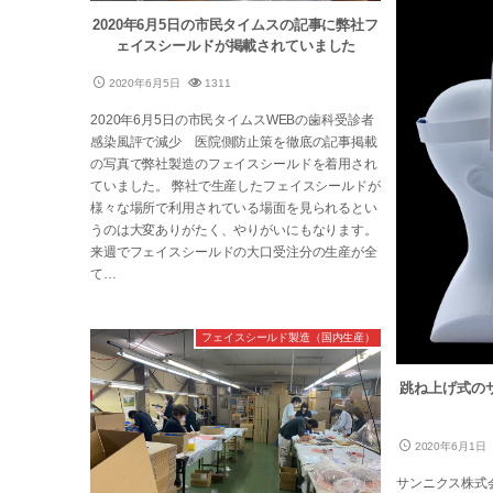
2020年6月5日の市民タイムスの記事に弊社フ
ェイスシールドが掲載されていました
2020年6月5日
1311
2020年6月5日の市民タイムスWEBの歯科受診者
感染風評で減少 医院側防止策を徹底の記事掲載
の写真で弊社製造のフェイスシールドを着用され
ていました。 弊社で生産したフェイスシールドが
様々な場所で利用されている場面を見られるとい
うのは大変ありがたく、やりがいにもなります。
来週でフェイスシールドの大口受注分の生産が全
て…
フェイスシールド製造（国内生産）
跳ね上げ式の
2020年6月1日
サンニクス株式