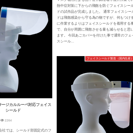
熱中症対策に下からの飛散を防ぐフェイスシー
ドの試作品が完成しました。 通常フェイスシー
ドは飛散感染から守る為の物ですが、何もつけ
に作業するよりはフェイスシールドを着用する
で、自分が周囲に飛散させる量も減らせると思
ます。 今回あごカバーを付けた事で通常のフェ
スシール…
フェイスシールド製造（国内生産
サージカルルーペ対応フェイス
シールド
2264
会社では、シールド部固定式のフ