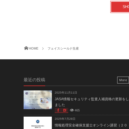
SH
HOME
フェイスシールド生産
最近の投稿
More
2025年11月11日
JASA情報セキュリティ監査人補資格の更新をし
ました
465
2025年7月28日
情報処理安全確保支援士オンライン講習（２０