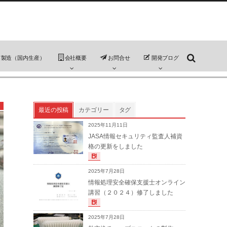
ド製造（国内生産）
会社概要
お問合せ
開発ブログ
）
最近の投稿
カテゴリー
タグ
2025年11月11日
JASA情報セキュリティ監査人補資
格の更新をしました
2025年7月28日
情報処理安全確保支援士オンライン
講習（２０２４）修了しました
2025年7月28日