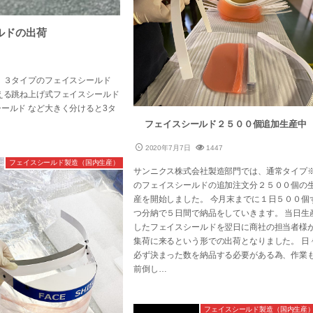
ルドの出荷
 ３タイプのフェイスシールド
える跳ね上げ式フェイスシールド
ールド など大きく分けると3タ
フェイスシールド２５００個追加生産中
2020年7月7日
1447
フェイスシールド製造（国内生産）
サンニクス株式会社製造部門では、通常タイプ
のフェイスシールドの追加注文分２５００個の
産を開始しました。 今月末までに１日５００個
つ分納で５日間で納品をしていきます。 当日生
したフェイスシールドを翌日に商社の担当者様
集荷に来るという形での出荷となりました。 日
必ず決まった数を納品する必要がある為、作業
前倒し…
フェイスシールド製造（国内生産