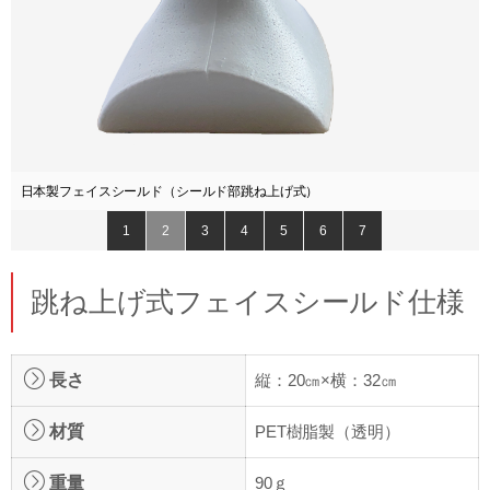
日本製フェイスシールド（シールド部跳ね上げ式）
1
2
3
4
5
6
7
跳ね上げ式フェイスシールド仕様
長さ
縦：20㎝×横：32㎝
材質
PET樹脂製（透明）
重量
90ｇ