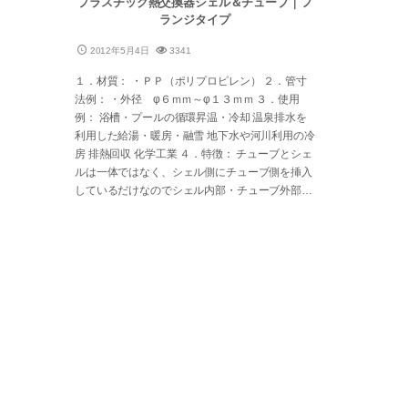
プラスチック熱交換器シェル＆チューブ｜フ
ランジタイプ
2012年5月4日
3341
１．材質： ・ＰＰ（ポリプロピレン） ２．管寸
法例： ・外径 φ６ｍｍ～φ１３ｍｍ ３．使用
例： 浴槽・プールの循環昇温・冷却 温泉排水を
利用した給湯・暖房・融雪 地下水や河川利用の冷
房 排熱回収 化学工業 ４．特徴： チューブとシェ
ルは一体ではなく、シェル側にチューブ側を挿入
しているだけなのでシェル内部・チューブ外部…