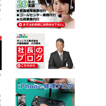
リ
の
透
：
常
ー
ジ
品
品
品