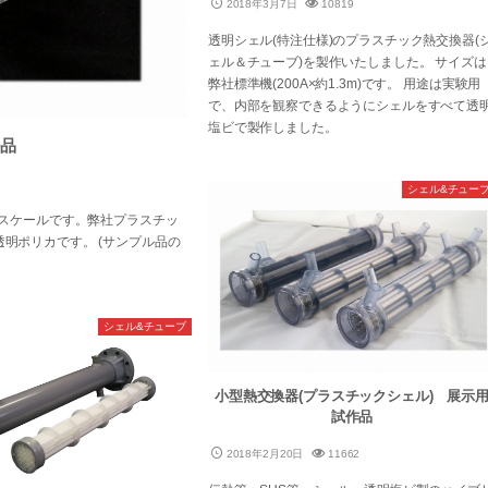
2018年3月7日
10819
透明シェル(特注仕様)のプラスチック熱交換器(
ェル＆チューブ)を製作いたしました。 サイズは
弊社標準機(200A×約1.3m)です。 用途は実験用
で、内部を観察できるようにシェルをすべて透
塩ビで製作しました。
品
シェル&チュー
5スケールです。弊社プラスチッ
明ポリカです。 (サンプル品の
シェル&チューブ
小型熱交換器(プラスチックシェル) 展示
試作品
2018年2月20日
11662