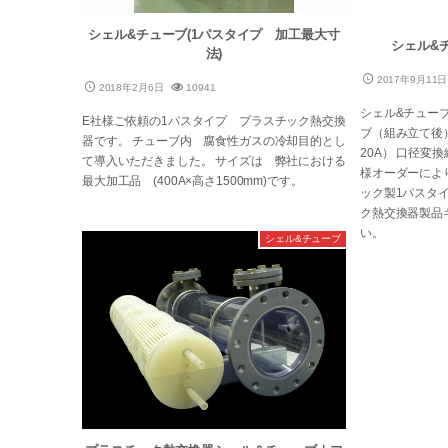
シェル&チューブ(1パスタイプ 加工最大寸
シェル&
法)
2017年9月11日
2018年2月6日
10941
シェル&チュー
E社様ご依頼の1パスタイプ プラスチック熱交換
ブ（組み立て後）
器です。 チューブ内 腐食性ガスの冷却目的とし
20A） 口径変換
て導入いただきました。 サイズは 弊社における
様オーダーによ
最大加工品 (400A×高さ1500mm)です。
ック製1パスタ
ク熱交換器製品
い。
シェル&チューブ