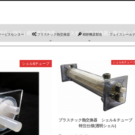
製品・特注｜樹脂熱交換器（プラスチック熱交換器）製品ギャ
サービスセンター
プラスチック熱交換器
精密機器製造
フェイスシール
シェル&チュー
シェル&チューブ
プラスチック熱交換器 シェル＆チュー
特注仕様(透明シェル)