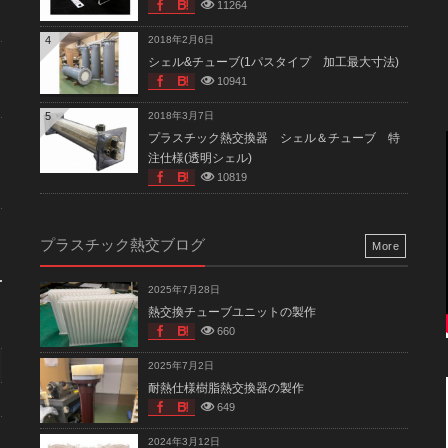
11264
4
2018年2月6日
シェル&チューブ(1パスタイプ 加工最大寸法)
10941
5
2018年3月7日
プラスチック熱交換器 シェル＆チューブ 特
注仕様(透明シェル)
10819
プラスチック熱交ブログ
More
2025年7月28日
熱交換チューブユニットの製作
660
2025年7月2日
耐熱仕様樹脂熱交換器の製作
649
2024年3月12日