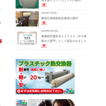
熱交換チューブユニットの製作
シ
2025年7月2日
耐熱仕様樹脂熱交換器の製作
明
2025年3月13日
健康経営優良法人２０２５（中小規
模法人部門）として認定されました
ブ
用