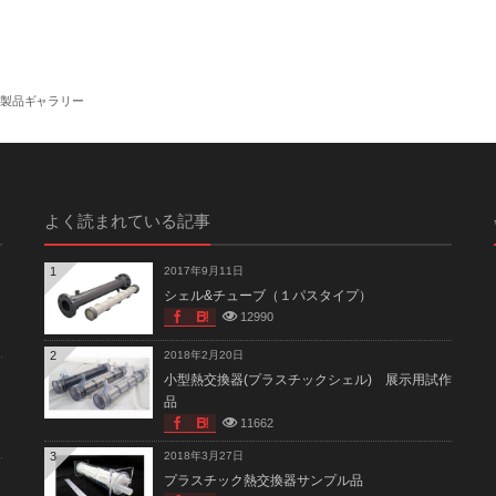
製品ギャラリー
よく読まれている記事
1
2017年9月11日
シェル&チューブ（１パスタイプ）
12990
2
2018年2月20日
小型熱交換器(プラスチックシェル) 展示用試作
品
11662
3
2018年3月27日
プラスチック熱交換器サンプル品