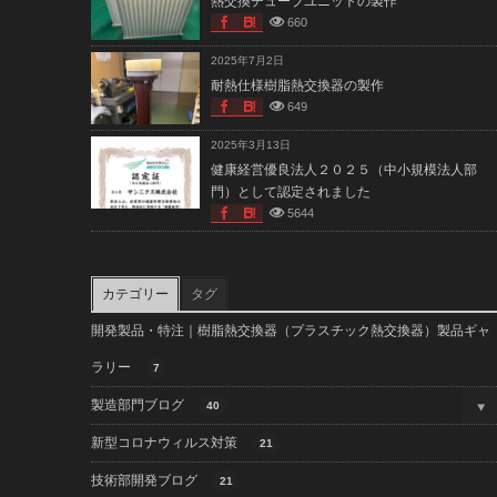
熱交換チューブユニットの製作
660
2025年7月2日
耐熱仕様樹脂熱交換器の製作
649
2025年3月13日
健康経営優良法人２０２５（中小規模法人部
門）として認定されました
5644
カテゴリー
タグ
開発製品・特注｜樹脂熱交換器（プラスチック熱交換器）製品ギャ
ラリー
7
製造部門ブログ
40
新型コロナウィルス対策
21
技術部開発ブログ
21