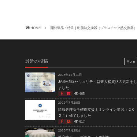
HOME
開発製品・特注｜樹脂熱交換器（プラスチック熱交換器）
最近の投稿
More
2025年11月11日
JASA情報セキュリティ監査人補資格の更新をし
ました
465
2025年7月28日
情報処理安全確保支援士オンライン講習（２０
２４）修了しました
617
2025年7月28日