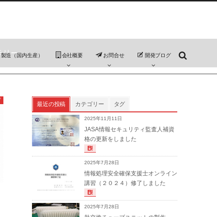
ラリー
ド製造（国内生産）
会社概要
お問合せ
開発ブログ
ブ
最近の投稿
カテゴリー
タグ
2025年11月11日
JASA情報セキュリティ監査人補資
格の更新をしました
2025年7月28日
情報処理安全確保支援士オンライン
講習（２０２４）修了しました
ブ
2025年7月28日