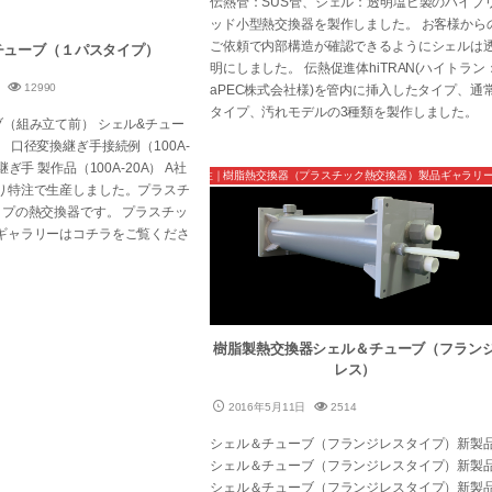
伝熱管：SUS管、シェル：透明塩ビ製のハイブ
ッド小型熱交換器を製作しました。 お客様から
ご依頼で内部構造が確認できるようにシェルは
チューブ（１パスタイプ）
明にしました。 伝熱促進体hiTRAN(ハイトラン
12990
aPEC株式会社様)を管内に挿入したタイプ、通
タイプ、汚れモデルの3種類を製作しました。
ブ（組み立て前） シェル&チュー
 口径変換継ぎ手接続例（100A-
継ぎ手 製作品（100A-20A） A社
開発製品・特注｜樹脂熱交換器（プラスチック熱交換器）製品ギャラリ
り特注で生産しました。プラスチ
イプの熱交換器です。 プラスチッ
ギャラリーはコチラをご覧くださ
樹脂製熱交換器シェル＆チューブ（フラン
レス）
2016年5月11日
2514
シェル＆チューブ（フランジレスタイプ）新製
シェル＆チューブ（フランジレスタイプ）新製
シェル＆チューブ（フランジレスタイプ）新製