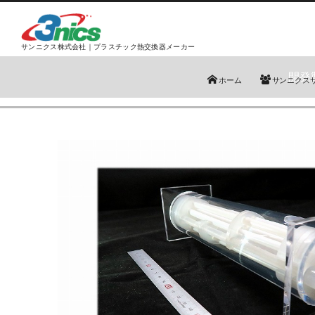
サンニクス株式会社｜プラスチック熱交換器メーカー
開発
ホーム
サンニクス