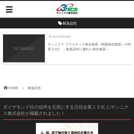
耐薬品性
2017年6月29日
サンニクス プラスチック熱交換器（樹脂熱交換器）の特
長その2 ～耐薬品性に優れた熱交換器～
HOME
耐薬品性
ダイヤモンド社の信州を元気にする注目企業１５社 にサンニク
ス株式会社が掲載されました！